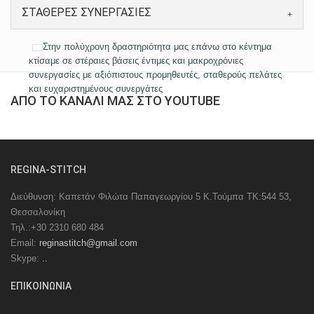
ΣΤΑΘΕΡΕΣ ΣΥΝΕΡΓΑΣΙΕΣ
Στην πολύχρονη δραστηριότητα μας επάνω στο κέντημα
κτίσαμε σε στέραιες βάσεις έντιμες και μακροχρόνιες
συνεργασίες με αξιόπιστους προμηθευτές, σταθερούς πελάτες
και ευχαριστημένους συνεργάτες
ΑΠΟ ΤΟ ΚΑΝΑΛΙ ΜΑΣ ΣΤΟ YOUTUBE
REGINA-STITCH
Διεύθυνση: Καπετάν Φιλώτα Παπαγεωργίου 5 Κ.Τούμπα ΤΚ:544 53,
Θεσσαλονίκη
Τηλ.:+30 2310 680 484
Email:
reginastitch@gmail.com
Skype:
..
EΠIKOINΩNIA