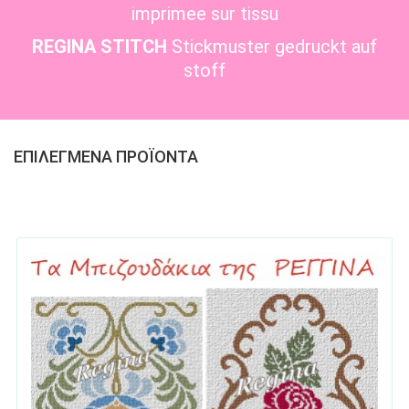
imprimee sur tissu
REGINA STITCH
Stickmuster gedruckt auf
stoff
ΕΠΙΛΕΓΜΕΝΑ ΠΡΟΪΟΝΤΑ