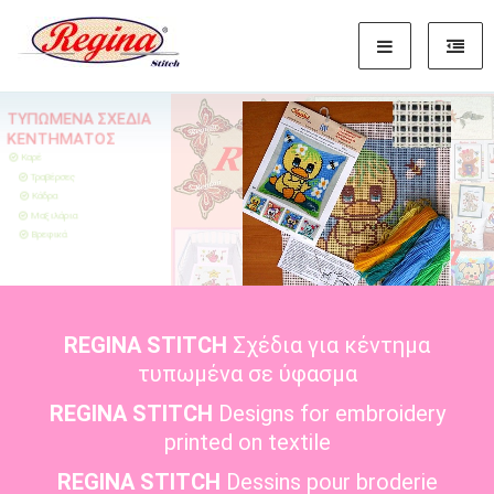
ΤΥΠΩΜΕΝΑ ΣΧΕΔΙΑ
ΚΕΝΤΗΜΑΤΟΣ
Καρέ
Τραβέρσες
Κάδρα
ΣΤΑΥΡΟΒΕΛΟΝΙΑ ΣΜΥΡΝΑ
Μαξιλάρια
ΚΙΤ
Βρεφικά
REGINA STITCH
Σχέδια για κέντημα
τυπωμένα σε ύφασμα
REGINA STITCH
Designs for embroidery
printed on textile
REGINA STITCH
Dessins pour broderie