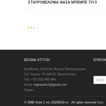
ΣΤΑΥΡΟΒΕΛΟΝΙΑ ΦΑΣΑ ΜΠΕΜΠΕ 7313
Σελ.1
REGINA-STITCH
EΠIKOI
Διεύθυνση: Καπετάν Φιλώτα Παπαγεωργίου
5 Κ.Τούμπα ΤΚ:544 53, Θεσσαλονίκη
Τηλ.:+30 2310 680 484
Email:
reginastitch@gmail.com
Skype:
..
© SMB Suite 2 vrs 20250519-nc . All rights reserved
Οροι