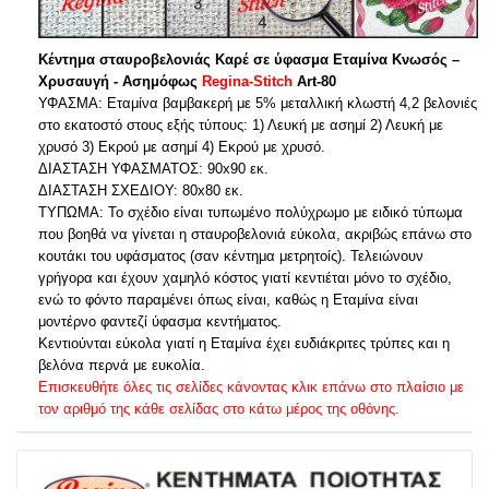
Κέντημα σταυροβελονιάς Καρέ σε ύφασμα Εταμίνα Κνωσός –
Χρυσαυγή - Ασημόφως
Regina-Stitch
Art-80
ΥΦΑΣΜΑ: Εταμίνα βαμβακερή με 5% μεταλλική κλωστή 4,2 βελονιές
στο εκατοστό στους εξής τύπους: 1) Λευκή με ασημί 2) Λευκή με
χρυσό 3) Εκρού με ασημί 4) Εκρού με χρυσό.
ΔΙΑΣΤΑΣΗ ΥΦΑΣΜΑΤΟΣ: 90x90 εκ.
ΔΙΑΣΤΑΣΗ ΣΧΕΔΙΟΥ: 80x80 εκ.
ΤΥΠΩΜΑ: To σχέδιο είναι τυπωμένο πολύχρωμο με ειδικό τύπωμα
που βοηθά να γίνεται η σταυροβελονιά εύκολα, ακριβώς επάνω στο
κουτάκι του υφάσματος (σαν κέντημα μετρητοίς). Τελειώνουν
γρήγορα και έχουν χαμηλό κόστος γιατί κεντιέται μόνο το σχέδιο,
ενώ το φόντο παραμένει όπως είναι, καθώς η Εταμίνα είναι
μοντέρνο φαντεζί ύφασμα κεντήματος.
Κεντιούνται εύκολα γιατί η Εταμίνα έχει ευδιάκριτες τρύπες και η
βελόνα περνά με ευκολία.
Επισκευθήτε όλες τις σελίδες κάνοντας κλικ επάνω στο πλαίσιο με
τον αριθμό της κάθε σελίδας στο κάτω μέρος της οθόνης.